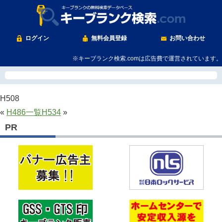
ログイン
無料会員登録
お問い合わせ
※キーブランク検索.comは広告費で運営されています。
H508
«
H486
一覧
H534
»
PR