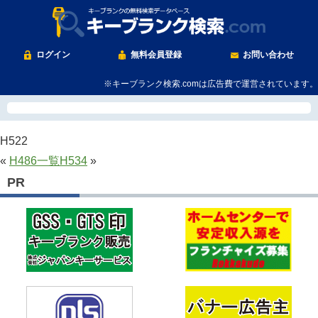
ログイン
無料会員登録
お問い合わせ
※キーブランク検索.comは広告費で運営されています。
H522
«
H486
一覧
H534
»
PR