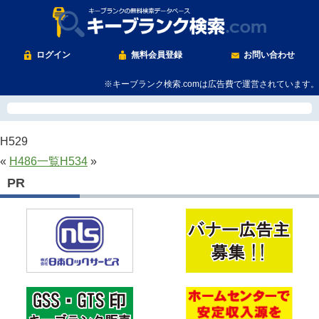
ログイン
無料会員登録
お問い合わせ
※キーブランク検索.comは広告費で運営されています。
H529
«
H486
一覧
H534
»
PR