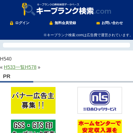
ログイン
無料会員登録
お問い合わせ
※キーブランク検索.comは広告費で運営されています。
H540
«
H533
一覧
H578
»
PR