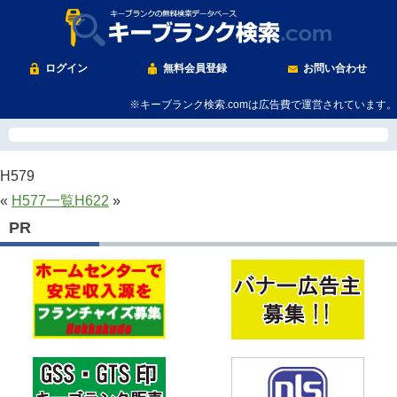
ログイン
無料会員登録
お問い合わせ
※キーブランク検索.comは広告費で運営されています。
H579
«
H577
一覧
H622
»
PR