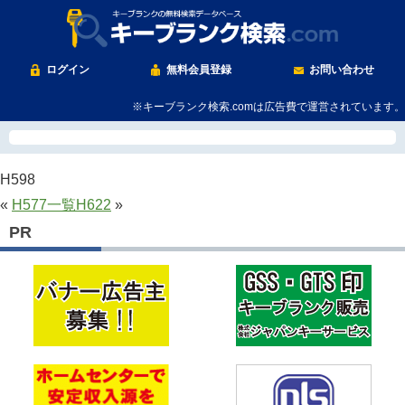
ログイン
無料会員登録
お問い合わせ
※キーブランク検索.comは広告費で運営されています。
H598
«
H577
一覧
H622
»
PR