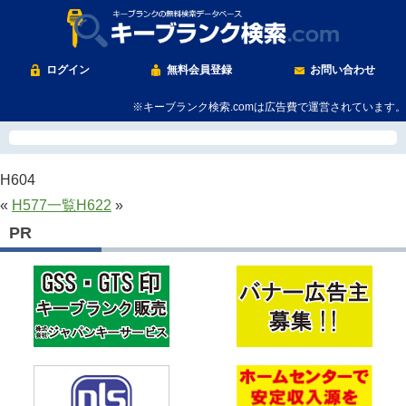
ログイン
無料会員登録
お問い合わせ
※キーブランク検索.comは広告費で運営されています。
H604
«
H577
一覧
H622
»
PR