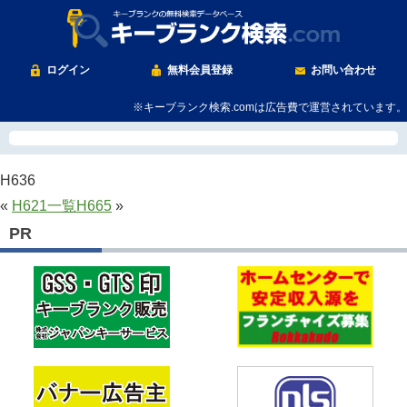
ログイン
無料会員登録
お問い合わせ
※キーブランク検索.comは広告費で運営されています。
H636
«
H621
一覧
H665
»
PR