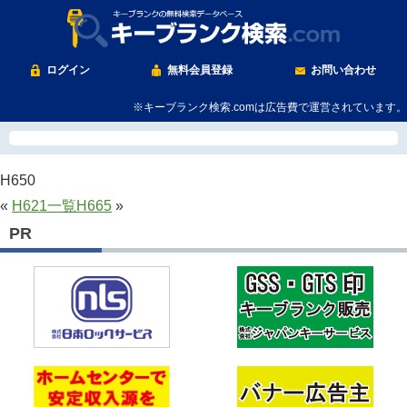
ログイン
無料会員登録
お問い合わせ
※キーブランク検索.comは広告費で運営されています。
H650
«
H621
一覧
H665
»
PR