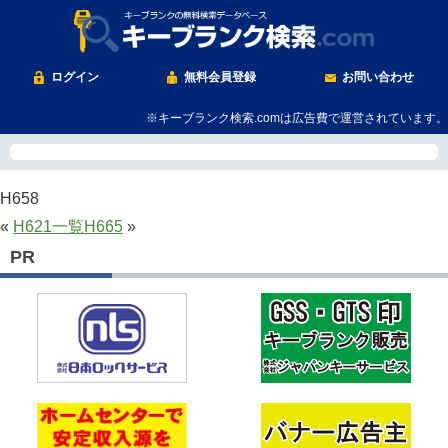
ログイン
無料会員登録
お問い合わせ
※キーブランク検索.comは広告費で運営されています。
H658
«
H621
一覧
H665
»
PR