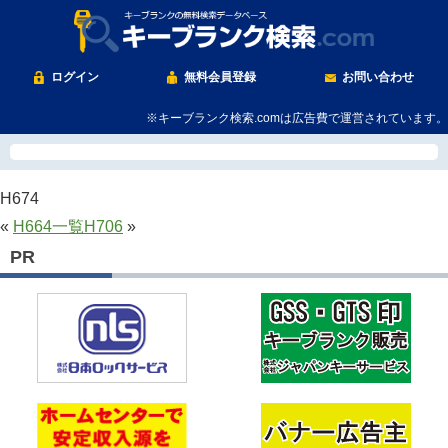
ログイン
無料会員登録
お問い合わせ
※キーブランク検索.comは広告費で運営されています。
H674
«
H664
一覧
H706
»
PR