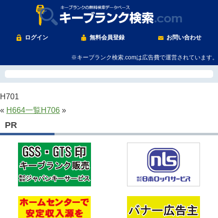
ログイン
無料会員登録
お問い合わせ
※キーブランク検索.comは広告費で運営されています。
H701
«
H664
一覧
H706
»
PR