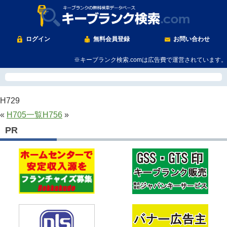
ログイン
無料会員登録
お問い合わせ
※キーブランク検索.comは広告費で運営されています。
H729
«
H705
一覧
H756
»
PR