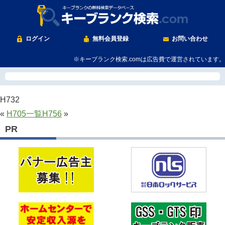
ログイン
無料会員登録
お問い合わせ
※キーブランク検索.comは広告費で運営されています。
H732
«
H705
一覧
H756
»
PR