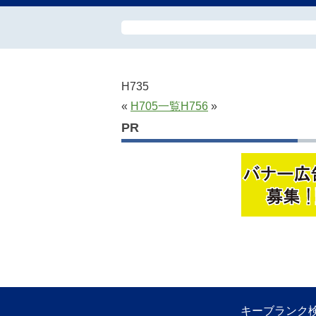
H735
«
H705
一覧
H756
»
PR
キーブランク検