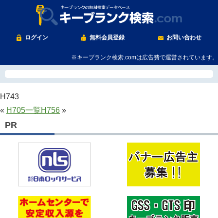
ログイン
無料会員登録
お問い合わせ
※キーブランク検索.comは広告費で運営されています。
H743
«
H705
一覧
H756
»
PR