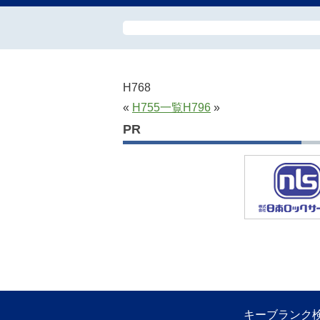
H768
«
H755
一覧
H796
»
PR
キーブランク検