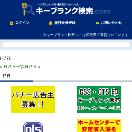
ログイン
無料会員登録
お問い合わせ
※キーブランク検索.comは広告費で運営されています。
H776
«
H755
一覧
H796
»
PR