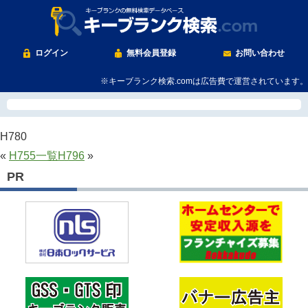
ログイン
無料会員登録
お問い合わせ
※キーブランク検索.comは広告費で運営されています。
H780
«
H755
一覧
H796
»
PR