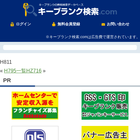
ログイン
無料会員登録
お問い合わせ
※キーブランク検索.comは広告費で運営されています。
H811
«
H795
一覧
HZ716
»
PR