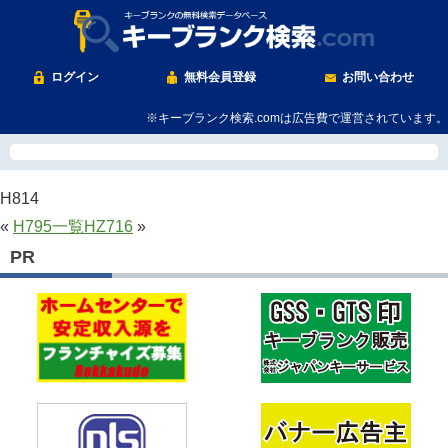
ログイン
無料会員登録
お問い合わせ
※キーブランク検索.comは広告費で運営されています。
H814
«
H795
一覧
HZ716
»
PR