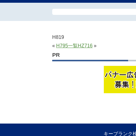
H819
«
H795
一覧
HZ716
»
PR
キーブランク検