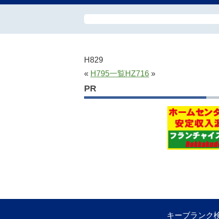
H829
«
H795
一覧
HZ716
»
PR
キーブランク検