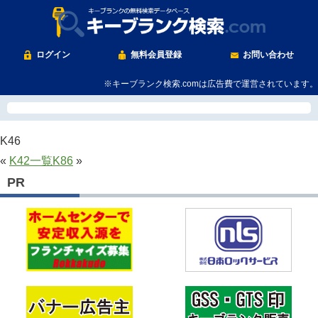
ログイン
無料会員登録
お問い合わせ
※キーブランク検索.comは広告費で運営されています。
K46
«
K42
一覧
K86
»
PR