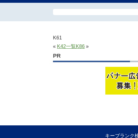
K61
«
K42
一覧
K86
»
PR
キーブランク検