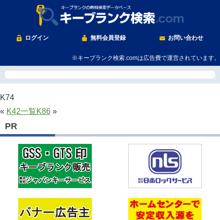
ログイン
無料会員登録
お問い合わせ
※キーブランク検索.comは広告費で運営されています。
K74
«
K42
一覧
K86
»
PR