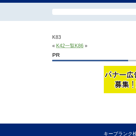
K83
«
K42
一覧
K86
»
PR
キーブランク検