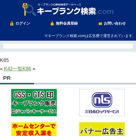
ログイン
無料会員登録
お問い合わせ
※キーブランク検索.comは広告費で運営されています。
K85
«
K42
一覧
K86
»
PR