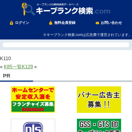
ログイン
無料会員登録
お問い合わせ
※キーブランク検索.comは広告費で運営されています。
K110
«
K85
一覧
K129
»
PR