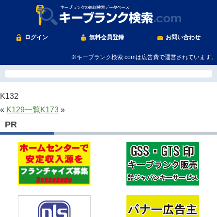
ログイン
無料会員登録
お問い合わせ
※キーブランク検索.comは広告費で運営されています。
K132
«
K129
一覧
K173
»
PR