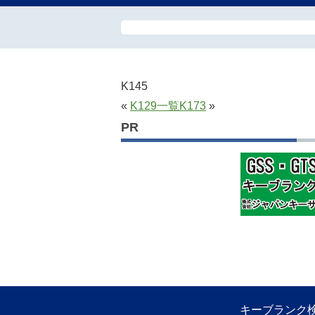
K145
«
K129
一覧
K173
»
PR
キーブランク検