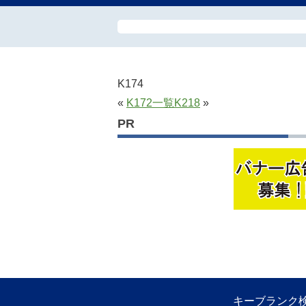
K174
«
K172
一覧
K218
»
PR
キーブランク検