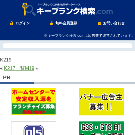
ログイン
無料会員登録
お問い合わせ
※キーブランク検索.comは広告費で運営されています。
K219
«
K217
一覧
M19
»
PR