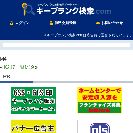
ログイン
無料会員登録
お問い合わせ
※キーブランク検索.comは広告費で運営されています。
M4
«
K217
一覧
M19
»
PR