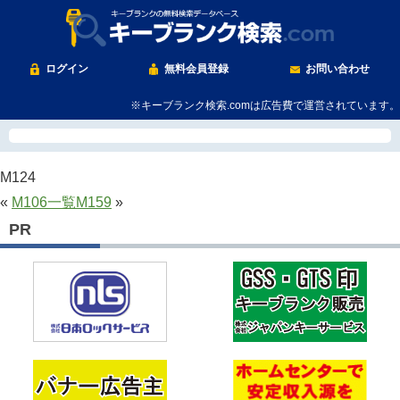
ログイン
無料会員登録
お問い合わせ
※キーブランク検索.comは広告費で運営されています。
M124
«
M106
一覧
M159
»
PR