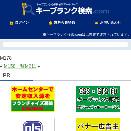
ログイン
無料会員登録
お問い合わせ
※キーブランク検索.comは広告費で運営されています。
M178
«
M158
一覧
M211
»
PR