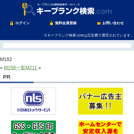
ログイン
無料会員登録
お問い合わせ
※キーブランク検索.comは広告費で運営されています。
M182
«
M158
一覧
M211
»
PR