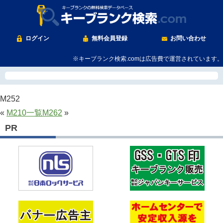
ログイン
無料会員登録
お問い合わせ
※キーブランク検索.comは広告費で運営されています。
M252
«
M210
一覧
M262
»
PR