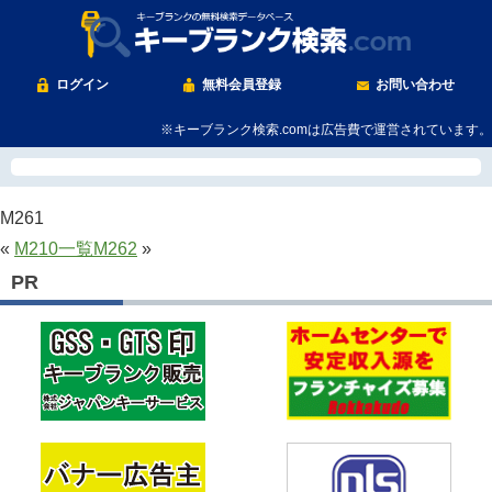
ログイン
無料会員登録
お問い合わせ
※キーブランク検索.comは広告費で運営されています。
M261
«
M210
一覧
M262
»
PR