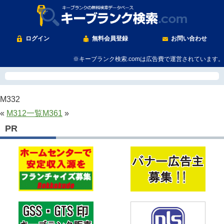
ログイン
無料会員登録
お問い合わせ
※キーブランク検索.comは広告費で運営されています。
M332
«
M312
一覧
M361
»
PR