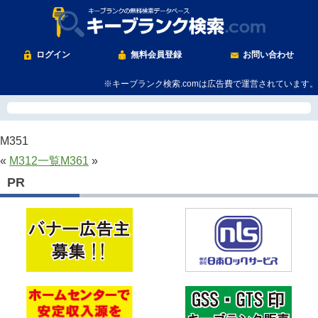
ログイン
無料会員登録
お問い合わせ
※キーブランク検索.comは広告費で運営されています。
M351
«
M312
一覧
M361
»
PR