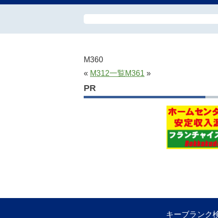
M360
«
M312
一覧
M361
»
PR
キーブランク検