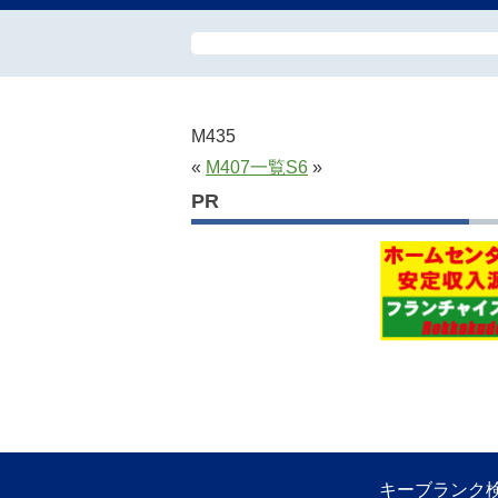
M435
«
M407
一覧
S6
»
PR
キーブランク検