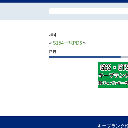
棒4
«
S154
一覧
PD6
»
PR
キーブランク検