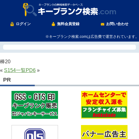
ログイン
無料会員登録
お問い合わせ
※キーブランク検索.comは広告費で運営されています。
棒20
«
S154
一覧
PD6
»
PR