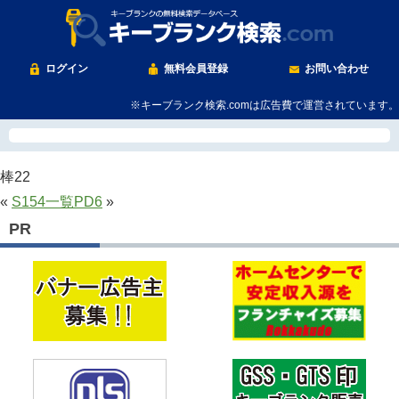
ログイン
無料会員登録
お問い合わせ
※キーブランク検索.comは広告費で運営されています。
棒22
«
S154
一覧
PD6
»
PR