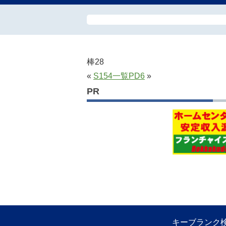
棒28
«
S154
一覧
PD6
»
PR
キーブランク検