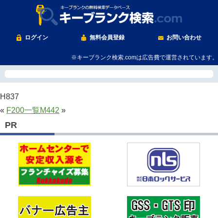
ログイン
無料会員登録
お問い合わせ
※キーブランク検索.comは広告費で運営されています。
H837
«
F200
一覧
M442
»
PR