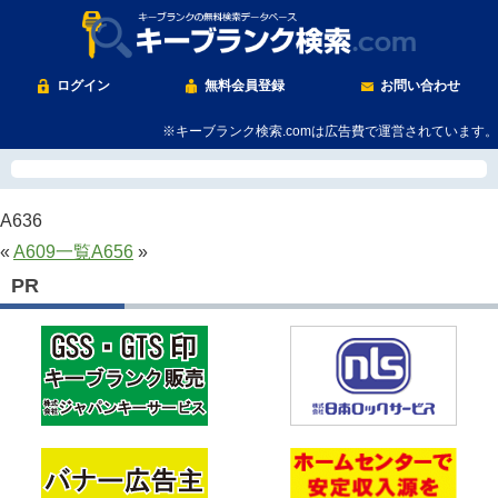
ログイン
無料会員登録
お問い合わせ
※キーブランク検索.comは広告費で運営されています。
A636
«
A609
一覧
A656
»
PR