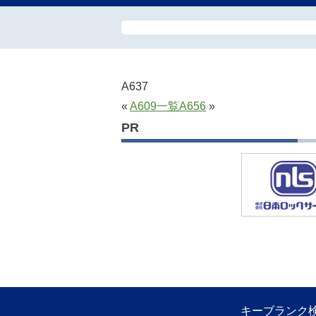
A637
«
A609
一覧
A656
»
PR
キーブランク検